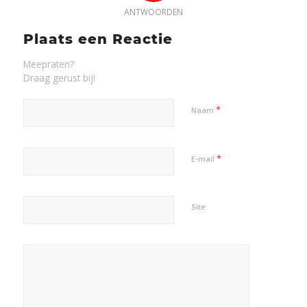
ANTWOORDEN
Plaats een Reactie
Meepraten?
Draag gerust bij!
*
Naam
*
E-mail
Site